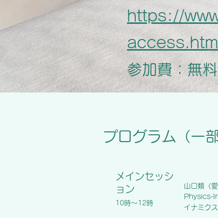
https://ww
access.htm
参加費：無料
​プログラム（一
メイン​セッシ
山口類（愛
ョン
Physic
​10時〜12時
イナミクス