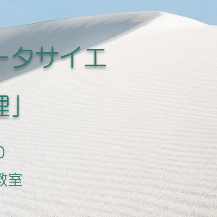
ータサイエ
理」
0
教室