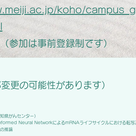
w.meiji.ac.jp/koho/campus_
l
（参加は事前登録制です）
部変更の可能性があります）
知県がんセンター）
s-Informed Neural NetworkによるmRNAライフサイクルにおけ
の推論