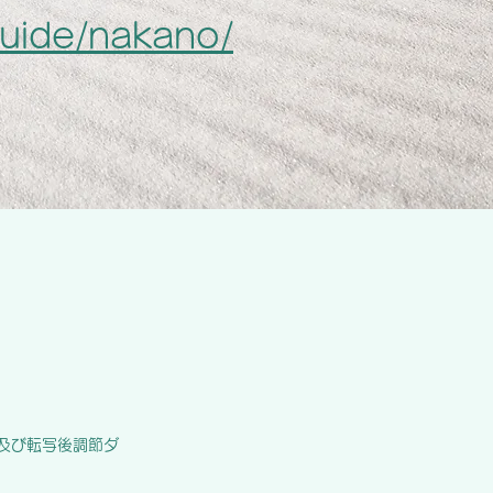
guide/nakano/
る転写及び転写後調節ダ