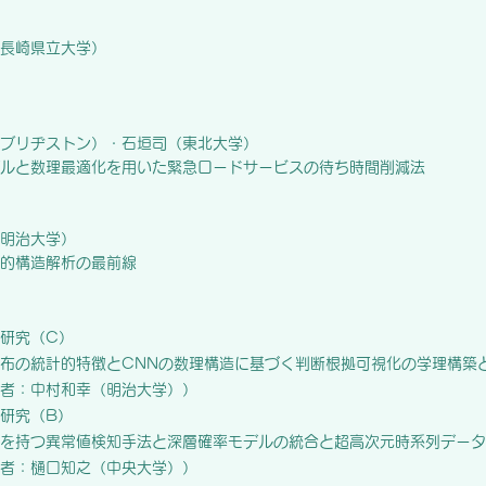
長崎県立大学）
ブリヂストン）・石垣司（東北大学）
ルと数理最適化を用いた緊急ロードサービスの待ち時間削減法
明治大学）
的構造解析の最前線
研究（C）
布の統計的特徴とCNNの数理構造に基づく判断根拠可視化の学理構築
者：中村和幸（明治大学））
研究（B）
を持つ異常値検知手法と深層確率モデルの統合と超高次元時系列データ
者：樋口知之（中央大学））