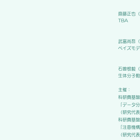
齋藤正也（
TBA
武富尚吾（
ベイズモデ
石曽根毅（
生体分子動
主催：
科研費基盤
「データ分
（研究代表
科研費基盤
「注意機構
（研究代表