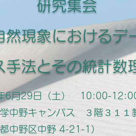
研究集会
自然現象におけるデ
ス手法とその統計数
6月29日（土） 10:00-12:0
学中野キャンパス ３階３１１
区中野 4-21-1）